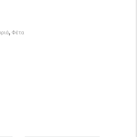
,
υριά
Φέτα