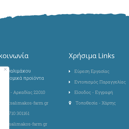
κοινωνία
Χρήσιμα Links
α-Τσαλιμάκου
Εύρεση Εργασίας
κτοκομικά προϊόντα
Εντοπισμός Παραγγελίας
τίνα - Αρκαδίας 22010
Είσοδος - Εγγραφή
nfo@tsalimakos-farm.gr
Τοποθεσία - Χάρτης
30) 2710 301161
w.tsalimakos-farm.gr