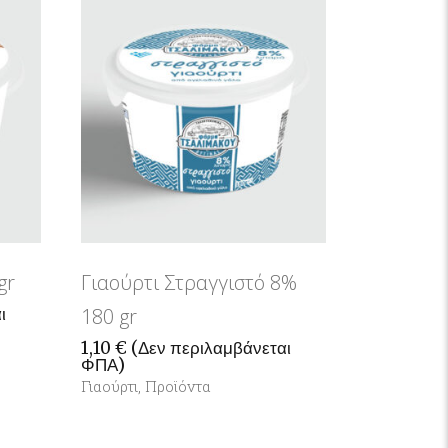
gr
Γιαούρτι Στραγγιστό 8%
ι
180 gr
1,10
€
(Δεν περιλαμβάνεται
ΦΠΑ)
Γιαούρτι
,
Προϊόντα