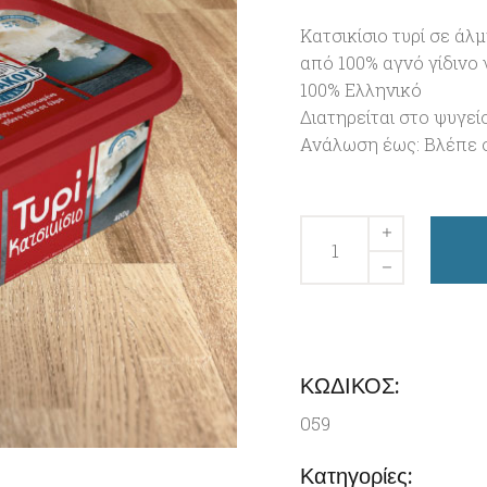
Κατσικίσιο τυρί σε άλ
από 100% αγνό γίδινο 
100% Ελληνικό
Διατηρείται στο ψυγεί
Ανάλωση έως: Βλέπε 
Κατσικίσιο
τυρί
σε
άλμη
300
gr
ΚΩΔΙΚΟΣ:
Ποσότητα
059
Κατηγορίες: