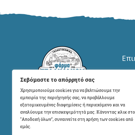
Επι
Φάρμ
Σεβόμαστε το απόρρητό σας
Γαλα
Χρησιμοποιούμε cookies για να βελτιώσουμε την
Βυ
εμπειρία της περιήγησής σας, να προβάλλουμε
Από το 1935 παράγουμε και
εξατομικευμένες διαφημίσεις ή περιεχόμενο και να
προσφέρουμε στον καταναλωτή,
i
αναλύουμε την επισκεψιμότητά μας. Κάνοντας κλικ στο
ποιοτικά, γευστικά και
(+
"Αποδοχή όλων", συναινείτε στη χρήση των cookies από
αυθεντικά, παραδοσιακά
εμάς.
ww
Γαλακτοκομικά προϊόντα.