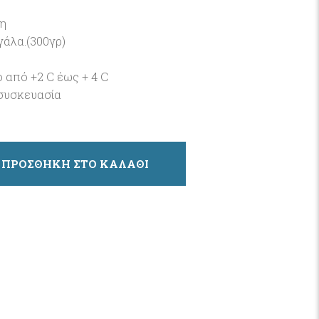
μη
γάλα.(300γρ)
ο από +2 C έως + 4 C
συσκευασία
ΠΡΟΣΘΗΚΗ ΣΤΟ ΚΑΛΑΘΙ