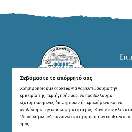
Επι
Φάρμ
Σεβόμαστε το απόρρητό σας
Γαλα
Χρησιμοποιούμε cookies για να βελτιώσουμε την
Βυ
εμπειρία της περιήγησής σας, να προβάλλουμε
Από το 1935 παράγουμε και
εξατομικευμένες διαφημίσεις ή περιεχόμενο και να
προσφέρουμε στον καταναλωτή,
i
αναλύουμε την επισκεψιμότητά μας. Κάνοντας κλικ στο
ποιοτικά, γευστικά και
(+
"Αποδοχή όλων", συναινείτε στη χρήση των cookies από
αυθεντικά, παραδοσιακά
εμάς.
ww
Γαλακτοκομικά προϊόντα.