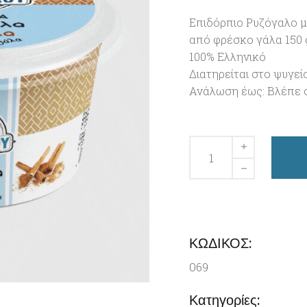
Επιδόρπιο Ρυζόγαλο 
από φρέσκο γάλα 150 
100% Ελληνικό
Διατηρείται στο ψυγεί
Ανάλωση έως: Βλέπε 
Επιδόρπιο
Ρυζόγαλο
με
κανέλα
150
gr
ΚΩΔΙΚΟΣ:
Ποσότητα
069
Κατηγορίες: