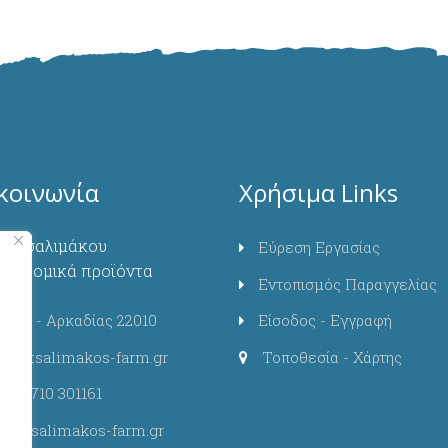
κοινωνία
Χρήσιμα Links
α-Τσαλιμάκου
Εύρεση Εργασίας
κτοκομικά προϊόντα
Εντοπισμός Παραγγελίας
τίνα - Αρκαδίας 22010
Είσοδος - Εγγραφή
nfo@tsalimakos-farm.gr
Τοποθεσία - Χάρτης
30) 2710 301161
w.tsalimakos-farm.gr