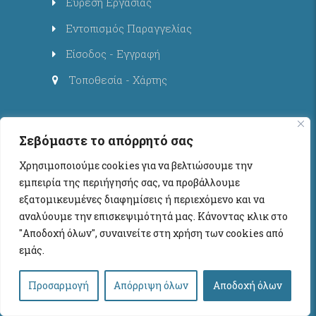
Εύρεση Εργασίας
Εντοπισμός Παραγγελίας
Είσοδος - Εγγραφή
Τοποθεσία - Χάρτης
Ασφάλεια & Χρήση
Σεβόμαστε το απόρρητό σας
Χρησιμοποιούμε cookies για να βελτιώσουμε την
Πολιτική Απορρήτου
εμπειρία της περιήγησής σας, να προβάλλουμε
Προσωπικά Δεδομένα
εξατομικευμένες διαφημίσεις ή περιεχόμενο και να
αναλύουμε την επισκεψιμότητά μας. Κάνοντας κλικ στο
Πολιτική Αγορών
"Αποδοχή όλων", συναινείτε στη χρήση των cookies από
Οδηγίες - Όροι χρήσης
εμάς.
Προσαρμογή
Απόρριψη όλων
Αποδοχή όλων