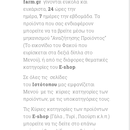
farm
.gr
γίνονται εύκολα και
ευχάριστα,
24
ώρες την
ημέρα,
7
ημέρες την εβδομάδα. Τα
προϊόντα που σας ενδιαφέρουν
μπορείτε να τα βρείτε μέσω του
μηχανισμού “Αναζήτησης Προϊόντος”
(To εικονίδιο του Φακού που
ευρίσκεται στα δεξιά δίπλα στο
Μενού), ή από τις διάφορες θεματικές
κατηγορίες του
Ε-shop
.
Σε όλες τις σελίδες
του
Ιστότοπου
μας εμφανίζεται
Μενού με τις κύριες κατηγορίες των
προϊόντων, με τις υποκατηγόριες τους.
Τις Κύριες κατηγορίες των προϊόντων
του
Ε-
shop
(Γάλα , Τυρί , Γιαούρτι κ.λ.π.)
μπορείτε να τις δείτε στο επάνω