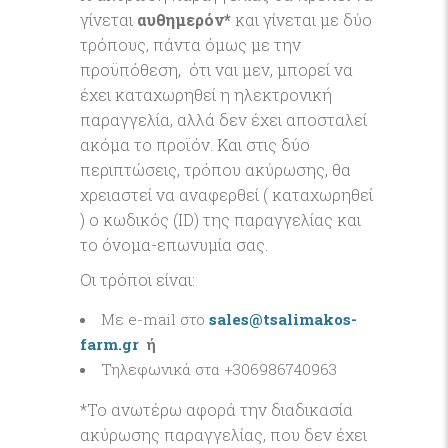
γίνεται
αυθημερόν*
και γίνεται με δύο
τρόπους, πάντα όμως με την
προϋπόθεση, ότι ναι μεν, μπορεί να
έχει καταχωρηθεί η ηλεκτρονική
παραγγελία, αλλά δεν έχει αποσταλεί
ακόμα το προϊόν. Και στις δύο
περιπτώσεις, τρόπου ακύρωσης, θα
χρειαστεί να αναφερθεί ( καταχωρηθεί
) ο κωδικός (ID) της παραγγελίας και
το όνομα-επωνυμία σας.
Οι τρόποι είναι:
Με e-mail στο
sales@tsalimakos-
farm.gr
ή
Τηλεφωνικά στα +306986740963
*Το ανωτέρω αφορά την διαδικασία
ακύρωσης παραγγελίας, που δεν έχει