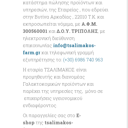
κατάστημα πώλησης προϊόντων και
υπηρεσιών, της Εταιρείας , που εδρεύει
στην Βυτίνα Αρκαδίας , 22010 Τ.Κ. και
εκπροσωπείται νόμιμα, με
Α.Φ.Μ.
300560001
και
Δ.Ο.Υ. ΤΡΙΠΟΛΗΣ
, με
ηλεκτρονική διεύθυνση
επικοινωνίας
info@tsalimakos-
farm.gr
και τηλεφωνική γραμμή
εξυπηρέτησης το:
(+30) 6986 740 963
Η εταιρία ΤΣΑΛΙΜΑΚΟΣ. είναι
προμηθευτής και διανομέας
Γαλακτοκομικών προϊόντων και
παρέχει της υπηρεσίες της, μόνο σε
επιχειρήσεις υγειονομικού
ενδιαφέροντος.
Οι παραγγελίες σας στο
Ε-
shop
της
tsalimakos-