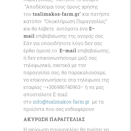
“Αποδέχομαι τους όρους χρήσης
του
tsalimakos-farm
.gr
” και πατήστε
κατόπιν “Ολοκλήρωση Παραγγελίας”
και θα λάβετε αυτόματα ένα
E
–
mail
επιβεβαίωσης της αγοράς σας.
Εάν για οποιοδήποτε λόγο δεν σας
έρθει άμεσα το
E
–
mail
επιβεβαίωσης,
ή δεν επικοινωνήσουμε μαζί σας
τηλεφωνικά, σχετικά με την
παραγγελία σας, θα παρακαλούσαμε,
να επικοινωνήσετε στα τηλέφωνα της
εταιρίας –+306986740963– ή να μας
αποστείλετε E-mail
στο
info@tsalimakos-farm.gr
με τα
προϊόντα που σας ενδιαφέρουν.
ΑΚΥΡΩΣΗ ΠΑΡΑΓΓΕΛΙΑΣ
Η ακύρωση παραγγελίας θα πρέπει να